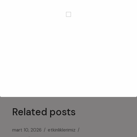
Bir dahaki sefere yorum yaptığımda kullanılmak
üzere adımı, e-posta adresimi ve web site
adresimi bu tarayıcıya kaydet.
yorum gönder
Related posts
mart 10, 2026
etkinliklerimiz