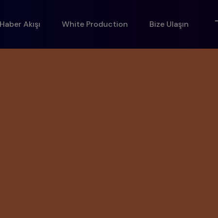
Haber Akışı
White Production
Bize Ulaşın
e