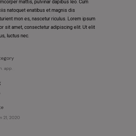
amcorper mattis, pulvinar dapibus leo. Cum
iis natoquet enatibus et magnis dis
turient mon es, nascetur riculus. Lorem ipsum
or sit amet, consectetur adipiscing elit. Ut elit
lus, luctus nec.
tegory
h. app.
g
p
te
m 21, 2020