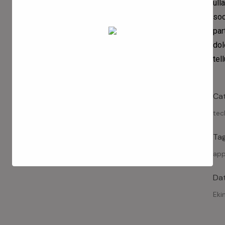
ull
soc
par
dol
tel
Ca
tec
Ta
ap
Da
Eki