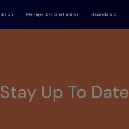
dition
Menajerlik Hizmetlerimiz
Basında Biz
Stay Up To Dat