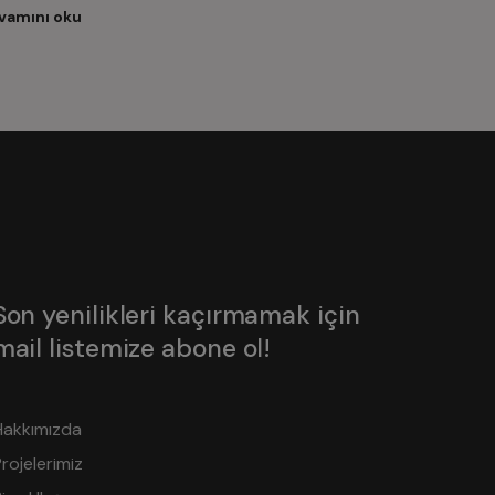
vamını oku
Son yenilikleri kaçırmamak için
mail listemize abone ol!
Hakkımızda
rojelerimiz