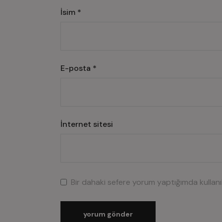
İsim
*
E-posta
*
İnternet sitesi
Bir dahaki sefere yorum yaptığımda kullan
yorum gönder