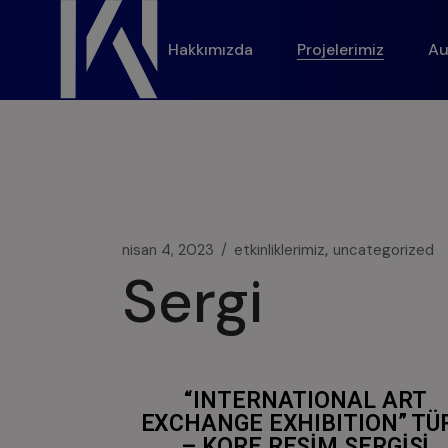
modal-check
Hakkımızda
Projelerimiz
Au
nisan 4, 2023
etkinliklerimiz
uncategorized
Sergi
“INTERNATIONAL ART
EXCHANGE EXHIBITION” TÜ
– KORE RESİM SERGİSİ