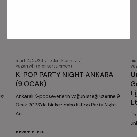
mart 4, 2023
etkinliklerimiz
ni
yazarı
white entertainment
yaz
K-POP PARTY NIGHT ANKARA
Ü
(9 OCAK)
G
n
E
ğı
Ankaralı K-popseverlerin yoğun isteği üzerine 9
Et
Ocak 2023’de bir kez daha K-Pop Party Night
An
Ül
ün
devamını oku