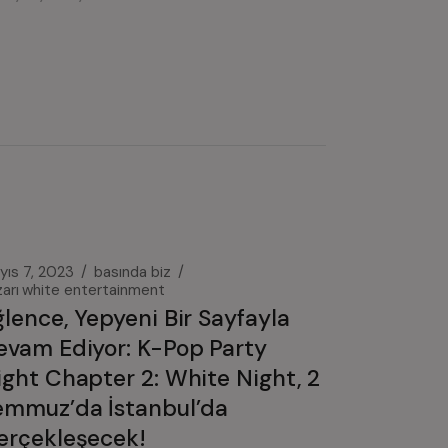
yıs 7, 2023
basında biz
arı
white entertainment
ğlence, Yepyeni Bir Sayfayla
evam Ediyor: K-Pop Party
ight Chapter 2: White Night, 2
emmuz’da İstanbul’da
erçekleşecek!