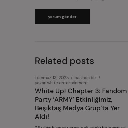
yorum gönder
Related posts
temmuz 13, 2023
basında biz
yazarı
white entertainment
White Up! Chapter 3: Fandom
Party ‘ARMY’ Etkinliğimiz,
Beşiktaş Medya Grup’ta Yer
Aldı!
23 yıldır hizmet veren, çok yönlü bir basın ve