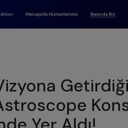
dition
Menajerlik Hizmetlerimiz
Basında Biz
Vizyona Getirdiğ
Astroscope Konse
nde Yer Aldı!