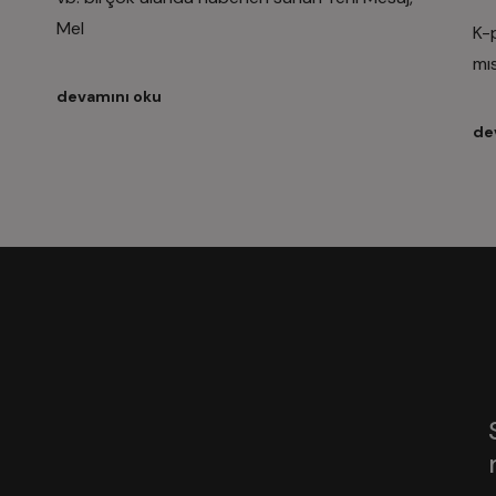
Mel
K-
mıs
devamını oku
de