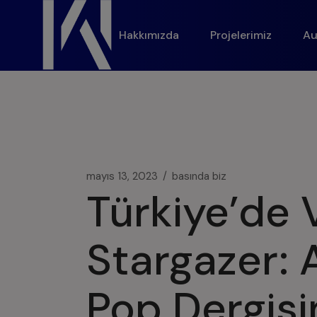
modal-check
Hakkımızda
Projelerimiz
Au
mayıs 13, 2023
basında biz
Türkiye’de 
Stargazer: 
Pop Dergisi