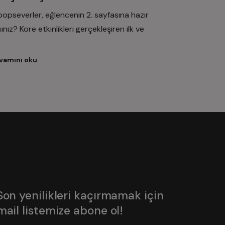
popseverler, eğlencenin 2. sayfasına hazır
ınız? Kore etkinlikleri gerçekleşiren ilk ve
vamını oku
Son yenilikleri kaçırmamak için
mail listemize abone ol!