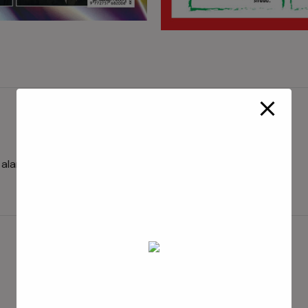
 alanlar
*
ile işaretlenmişlerdir