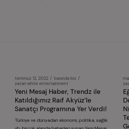
temmuz 12, 2022
basında biz
ma
yazarı
white entertainment
yaz
Yeni Mesaj Haber, Trendz ile
E
Katıldığımız Raif Akyüz’le
D
Sanatçı Programına Yer Verdi!
N
T
Türkiye ve dünyadan ekonomi, politika, sağlık
G
vb. birçok alanda haberleri sunan Yeni Mesaj,