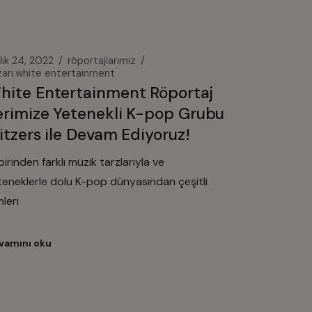
lık 24, 2022
röportajlarımız
arı
white entertainment
hite Entertainment Röportaj
erimize Yetenekli K-pop Grubu
litzers ile Devam Ediyoruz!
birinden farklı müzik tarzlarıyla ve
teneklerle dolu K-pop dünyasından çeşitli
mleri
vamını oku