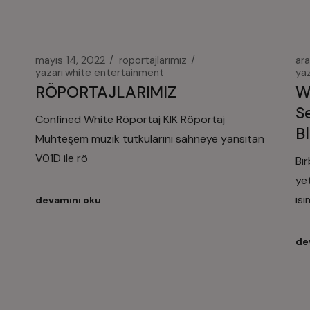
mayıs 14, 2022
röportajlarımız
ara
yazarı
white entertainment
yaz
RÖPORTAJLARIMIZ
W
S
Confined White Röportaj KIK Röportaj
B
Muhteşem müzik tutkularını sahneye yansıtan
V01D ile rö
Bir
ye
isi
devamını oku
de