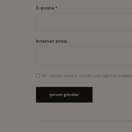
E-posta
*
İnternet sitesi
Bir dahaki sefere yorum yaptığımda kullan
yorum gönder