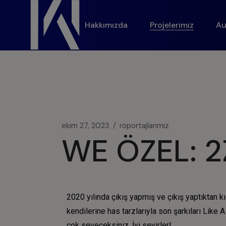
modal-check
Hakkımızda
Projelerimiz
Au
ekim 27, 2023
röportajlarımız
WE ÖZEL: 2
2020 yılında çıkış yapmış ve çıkış yaptıktan 
kendilerine has tarzlarıyla son şarkıları Like
çok seveceksiniz. İyi seyirler!