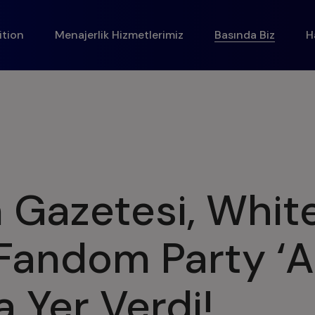
ition
Menajerlik Hizmetlerimiz
Basında Biz
H
 Gazetesi, Whit
 Fandom Party ‘
a Yer Verdi!