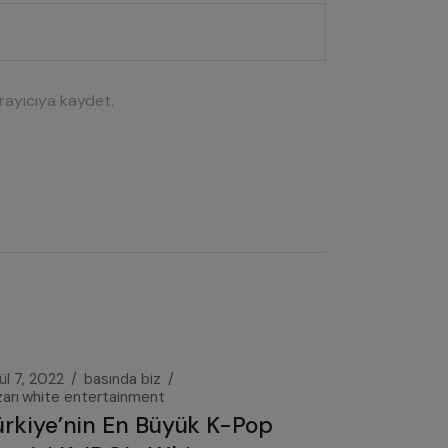
rayıcıya kaydet.
ül 7, 2022
basında biz
arı
white entertainment
ürkiye’nin En Büyük K-Pop