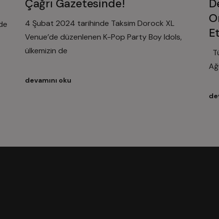
Çağrı Gazetesinde!
D
O
4 Şubat 2024 tarihinde Taksim Dorock XL
’de
E
Venue’de düzenlenen K-Pop Party Boy Idols,
ülkemizin de
Tü
Ağ
devamını oku
de