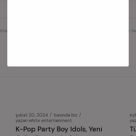
ılmak üzere adımı, e-posta adresimi ve web site adresimi bu ta
şubat 20, 2024
basında biz
eyl
yazarı
white entertainment
yaz
K-Pop Party Boy Idols, Yeni
T