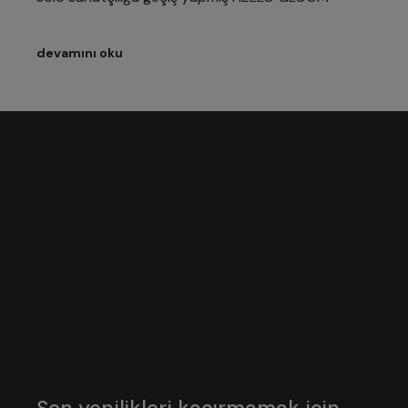
devamını oku
Son yenilikleri kaçırmamak için