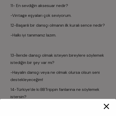
11- En sevdiğin aksesuar nedir?
-Vintage eşyaları çok seviyorum.
12-Başarılı bir dansçı olmanın ilk kuralı sence nedir?
-Halkı iyi tanımanız lazım.
13-İleride dansçı olmak isteyen bireylere söylemek
istediğin bir şey var mı?
-Hayalin dansçı veya ne olmak olursa olsun seni
destekleyeceğim!
14-Türkiye’de ki BBTrippin fanlarına ne söylemek
istersin?
-BEN DE SİZİ SEVİYORUM!❤