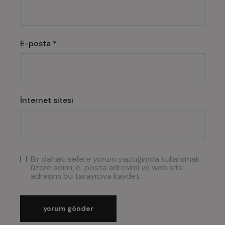
E-posta
*
İnternet sitesi
Bir dahaki sefere yorum yaptığımda kullanılmak
üzere adımı, e-posta adresimi ve web site
adresimi bu tarayıcıya kaydet.
yorum gönder