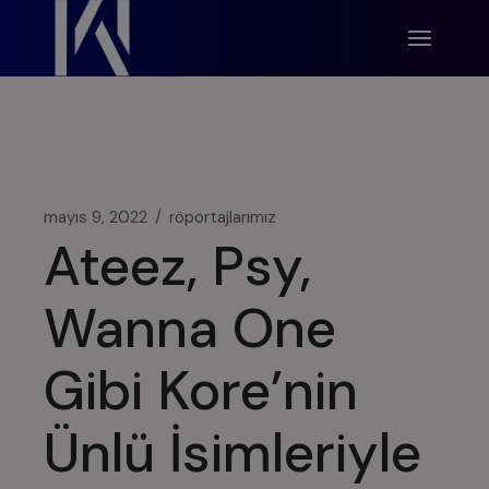
İçeriğe
modal-check
atla
mayıs 9, 2022
röportajlarımız
Ateez, Psy,
Wanna One
Gibi Kore’nin
Ünlü İsimleriyle