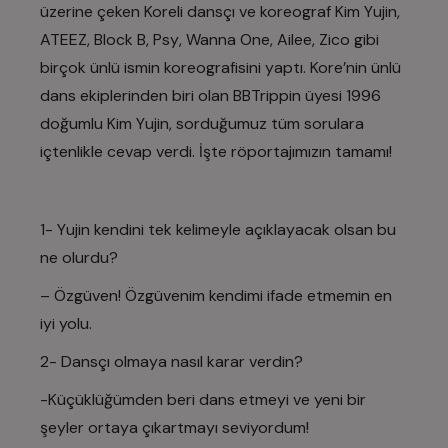
üzerine çeken Koreli dansçı ve koreograf
Kim Yujin
,
ATEEZ
,
Block
B
,
Psy
,
Wanna One
,
Ailee
,
Zico
gibi
birçok ünlü ismin koreografisini yaptı. Kore’nin ünlü
dans ekiplerinden biri olan BBTrippin üyesi 1996
doğumlu Kim Yujin, sorduğumuz tüm sorulara
içtenlikle cevap verdi. İşte röportajımızın tamamı!
1- Yujin kendini tek kelimeyle açıklayacak olsan bu
ne olurdu?
– Özgüven! Özgüvenim kendimi ifade etmemin en
iyi yolu.
2- Dansçı olmaya nasıl karar verdin?
-Küçüklüğümden beri dans etmeyi ve yeni bir
şeyler ortaya çıkartmayı seviyordum!